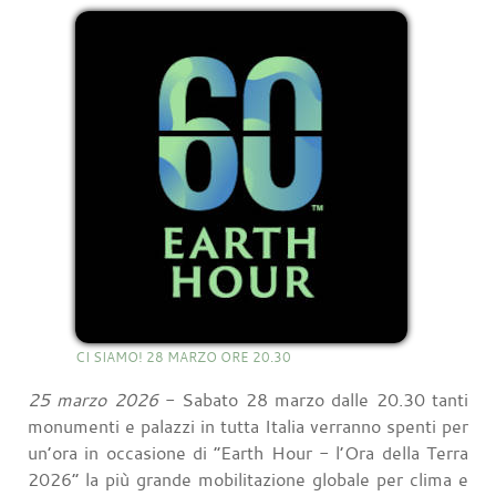
CI SIAMO! 28 MARZO ORE 20.30
25 marzo 2026
- Sabato 28 marzo dalle 20.30 tanti
monumenti e palazzi in tutta Italia verranno spenti per
un’ora in occasione di “Earth Hour - l’Ora della Terra
2026” la più grande mobilitazione globale per clima e