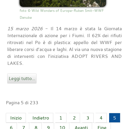
foto © Wild Wonders of Europe-Ruben Smit-WWF
Danube
15 marzo 2026
- Il 14 marzo è stata la Giornata
Internazionale di azione per i Fiumi. Il 62% dei rifiuti
ritrovati nel Po è di plastica: appello del WWF per
liberare corsi d’acqua e laghi. Al via una nuova stagione
di interventi con l’iniziativa ADOPT RIVERS AND
LAKES.
Leggi tutto...
Pagina 5 di 233
Inizio
Indietro
1
2
3
4
5
6
7
8
9
10
Avanti
Fine