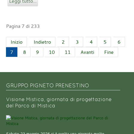
Leggi tutto...
Pagina 7 di 233
Inizio
Indietro
2
3
4
5
6
7
8
9
10
11
Avanti
Fine
GRUPPO PIGNETO PRENESTINO
Visione Mistica, giornata di progettazione
del Parco di Mistica
Sabato 23 maggio 2026 si è svolta una giornata molto