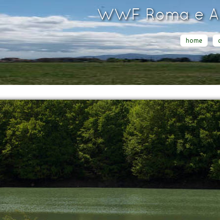
WWF Roma e Ar
home