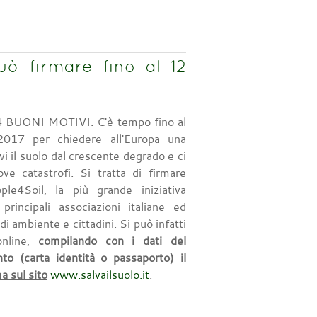
ò firmare fino al 12
 BUONI MOTIVI. C'è tempo fino al
017 per chiedere all'Europa una
i il suolo dal crescente degrado e ci
ve catastrofi. Si tratta di firmare
ople4Soil, la più grande iniziativa
principali associazioni italiane ed
di ambiente e cittadini. Si può infatti
online,
compilando con i dati del
to (carta identità o passaporto) il
a sul sito
www.salvailsuolo.it
.