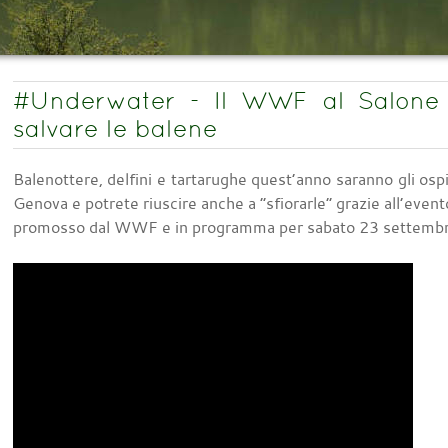
#Underwater - Il WWF al Salone
salvare le balene
Balenottere, delfini e tartarughe quest’anno saranno gli osp
Genova e potrete riuscire anche a “sfiorarle” grazie all’e
promosso dal WWF e in programma per sabato 23 settemb