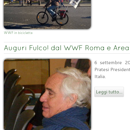
WWF in bicicletta
Auguri Fulco! dal WWF Roma e Area
6 settembre 20
Pratesi Preside
Italia.
Leggi tutto...