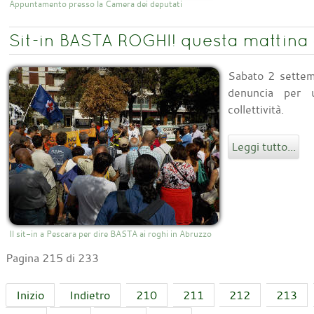
Appuntamento presso la Camera dei deputati
Sit-in BASTA ROGHI! questa mattina
Sabato 2 settem
denuncia per u
collettività.
Leggi tutto...
Il sit-in a Pescara per dire BASTA ai roghi in Abruzzo
Pagina 215 di 233
Inizio
Indietro
210
211
212
213