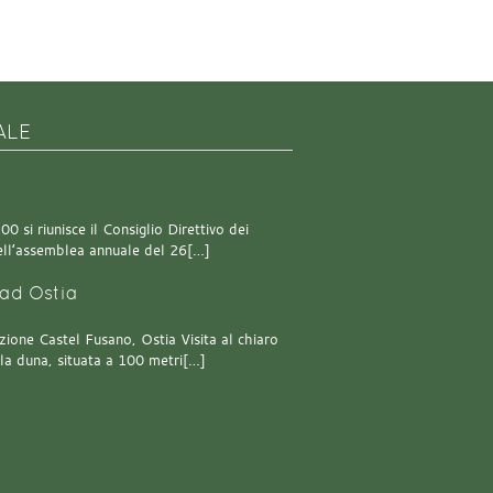
ALE
0 si riunisce il Consiglio Direttivo dei
 dell’assemblea annuale del 26[…]
ad Ostia
one Castel Fusano, Ostia Visita al chiaro
lla duna, situata a 100 metri[…]