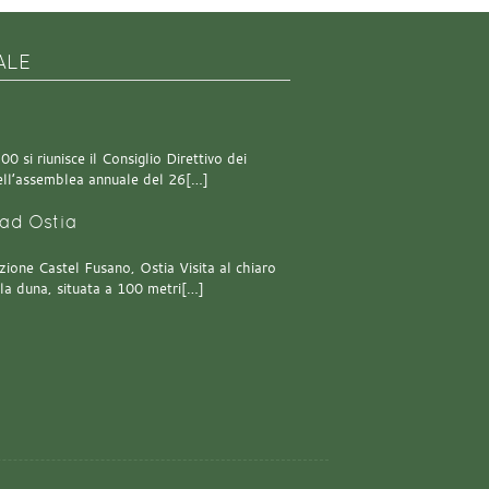
ALE
0 si riunisce il Consiglio Direttivo dei
 dell’assemblea annuale del 26[…]
ad Ostia
one Castel Fusano, Ostia Visita al chiaro
lla duna, situata a 100 metri[…]