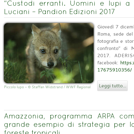
“Custodi erranti. Uomini e lupi a
Luciani – Pandion Edizioni 2017
Giovedì 7 dicem
Roma, sede del 
fotografia e sto
confronto” di M
2017. ADERISCI
facebook:
https
17675910356/
Leggi tutto...
Piccolo lupo - © Staffan Widstrand / WWF Regional
Amazzonia, programma ARPA compi
grande esempio di strategia per l
foreste tropicali