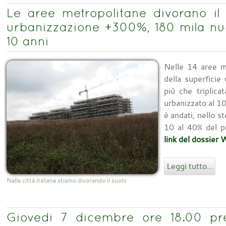
Le aree metropolitane divorano il 
urbanizzazione +300%, 180 mila nuov
10 anni
Nelle 14 aree me
della superficie
più che triplica
urbanizzato al 10
è andati, nello s
10 al 40% del pr
link del dossier
Leggi tutto...
Nelle città italiane stiamo divorando il suolo
Giovedi 7 dicembre ore 18.00 pre