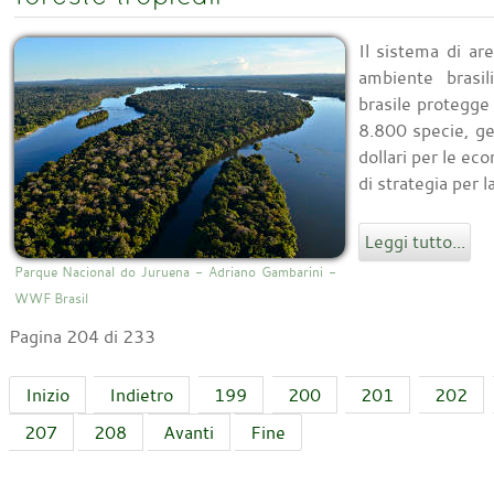
Il sistema di ar
ambiente brasi
brasile protegge 
8.800 specie, ge
dollari per le ec
di strategia per 
Leggi tutto...
Parque Nacional do Juruena - Adriano Gambarini -
WWF Brasil
Pagina 204 di 233
Inizio
Indietro
199
200
201
202
207
208
Avanti
Fine