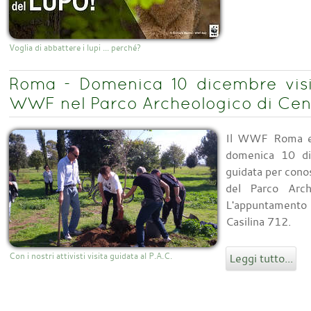
Voglia di abbattere i lupi ... perché?
Roma - Domenica 10 dicembre visit
WWF nel Parco Archeologico di Cen
Il WWF Roma e 
domenica 10 di
guidata per conosc
del Parco Arch
L'appuntamento è
Casilina 712.
Con i nostri attivisti visita guidata al P.A.C.
Leggi tutto...