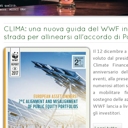
CLIMA: una nuova guida del WWF indi
strada per allinearsi all'accordo di P
Il 12 dicembre a 
voluto dal presi
Climate Financ
anniversario de
eventi, alla pres
numerosi attori st
a mobilitare fi
sostegno delle azi
WWF lancia a liv
gli investitori.