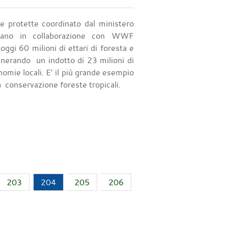
ee protette coordinato dal ministero
liano in collaborazione con WWF
oggi 60 milioni di ettari di foresta e
nerando un indotto di 23 milioni di
onomie locali. E’ il più grande esempio
la conservazione foreste tropicali.
203
204
205
206