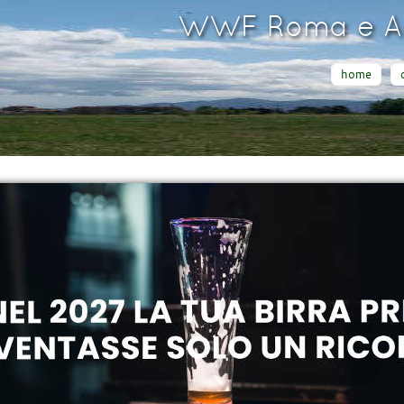
WWF Roma e Ar
home