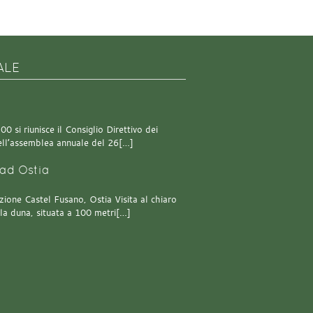
ALE
0 si riunisce il Consiglio Direttivo dei
 dell’assemblea annuale del 26[…]
ad Ostia
one Castel Fusano, Ostia Visita al chiaro
lla duna, situata a 100 metri[…]