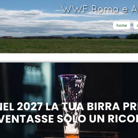
WWF Roma e Ar
home