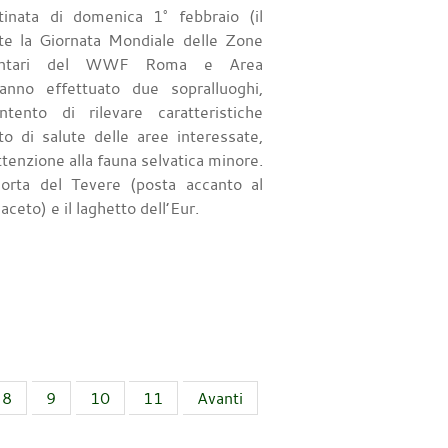
tinata di domenica 1° febbraio (il
te la Giornata Mondiale delle Zone
ontari del WWF Roma e Area
anno effettuato due sopralluoghi,
tento di rilevare caratteristiche
to di salute delle aree interessate,
ttenzione alla fauna selvatica minore.
 morta del Tevere (posta accanto al
ceto) e il laghetto dell’Eur.
8
9
10
11
Avanti