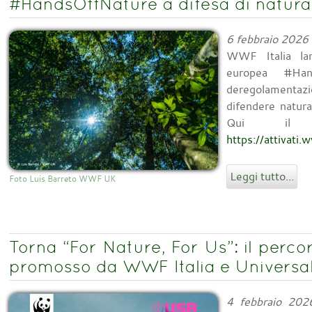
#HandsOffNature a difesa di natura,
6 febbraio 2026
WWF Italia lanc
europea #Han
deregolamentazi
difendere natura
Qui il l
https://attivati.
Leggi tutto...
Foto Luis Barreto WWF UK
Torna “For Nature, For Us”: il perco
promosso da WWF Italia e Universal
4 febbraio 202