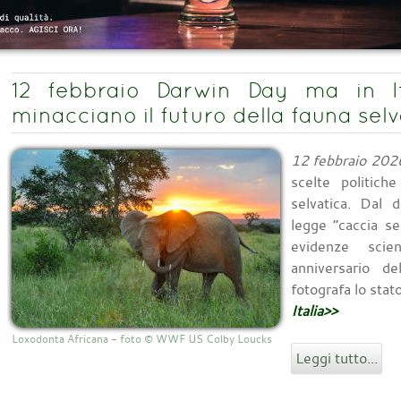
12 febbraio Darwin Day ma in Ita
minacciano il futuro della fauna selv
12 febbraio 202
scelte politich
selvatica. Dal 
legge “caccia sel
evidenze scie
anniversario d
fotografa lo stat
Italia>>
Loxodonta Africana - foto © WWF US Colby Loucks
Leggi tutto...