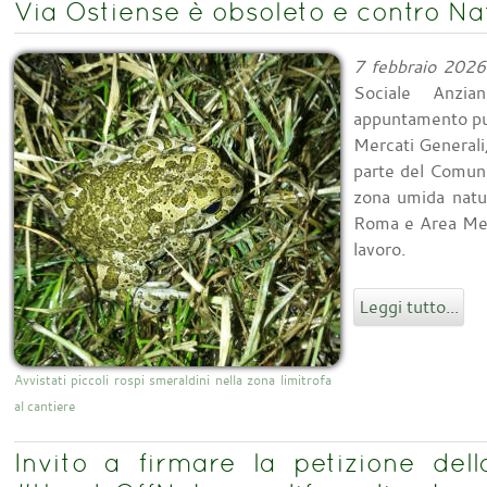
Via Ostiense è obsoleto e contro Na
7 febbraio 2026
Sociale Anzia
appuntamento pub
Mercati Generali,
parte del Comune
zona umida natu
Roma e Area Metr
lavoro.
Leggi tutto...
Avvistati piccoli rospi smeraldini nella zona limitrofa
al cantiere
Invito a firmare la petizione del