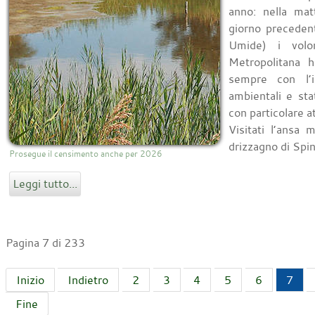
anno: nella mat
giorno preceden
Umide) i vol
Metropolitana h
sempre con l’in
ambientali e sta
con particolare a
Visitati l’ansa
drizzagno di Spina
Prosegue il censimento anche per 2026
Leggi tutto...
Pagina 7 di 233
Inizio
Indietro
2
3
4
5
6
7
Fine