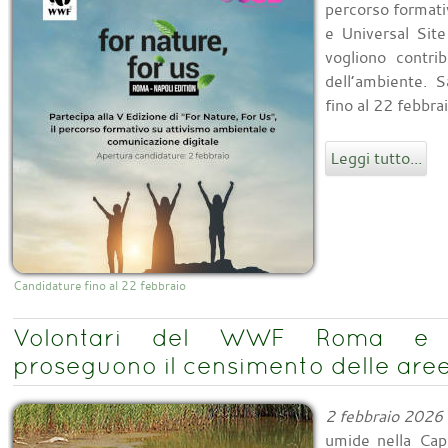
percorso format
e Universal Sit
vogliono contri
dell’ambiente. S
fino al 22 febbr
Leggi tutto...
Candidature fino al 22 febbraio
Volontari del WWF Roma e A
proseguono il censimento delle aree
2 febbraio 2026
umide nella Capi